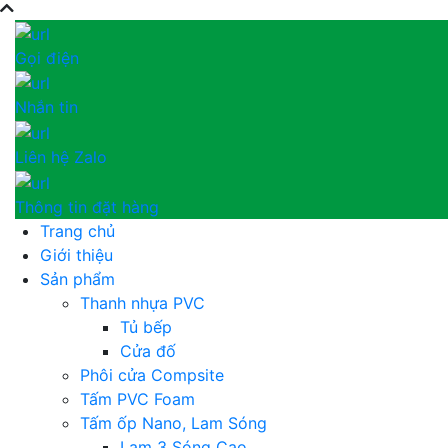
Gọi điện
Nhắn tin
Liên hệ Zalo
Thông tin đặt hàng
Trang chủ
Giới thiệu
Sản phẩm
Thanh nhựa PVC
Tủ bếp
Cửa đố
Phôi cửa Compsite
Tấm PVC Foam
Tấm ốp Nano, Lam Sóng
Lam 3 Sóng Cao