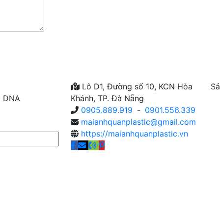
Lô D1, Đường số 10, KCN Hòa
Sả
N DNA
Khánh, TP. Đà Nẵng
0905.889.919
-
0901.556.339
maianhquanplastic@gmail.com
https://maianhquanplastic.vn