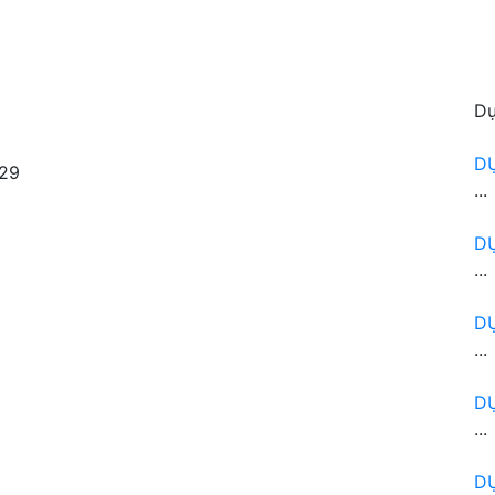
Dự
D
29
...
D
...
D
...
D
...
DỰ