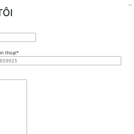
...
TÔI
ện thoại*