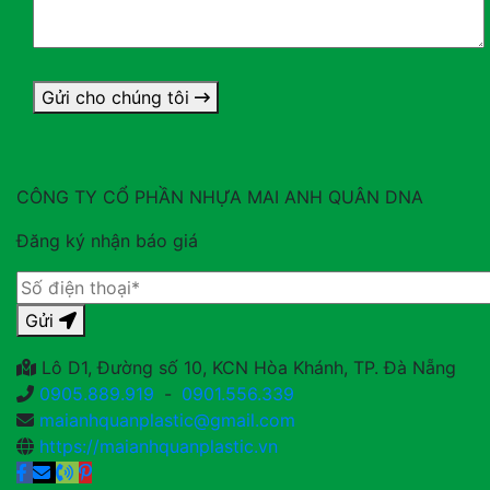
Gửi cho chúng tôi
CÔNG TY CỔ PHẦN NHỰA MAI ANH QUÂN DNA
Đăng ký nhận báo giá
Gửi
Lô D1, Đường số 10, KCN Hòa Khánh, TP. Đà Nẵng
0905.889.919
-
0901.556.339
maianhquanplastic@gmail.com
https://maianhquanplastic.vn