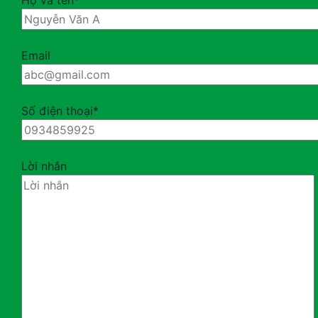
Họ và tên*
Email
Số điện thoại*
Lời nhắn