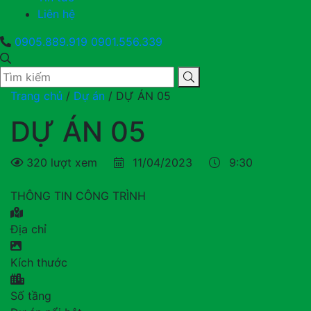
Liên hệ
0905.889.919
0901.556.339
Trang chủ
/
Dự án
/
DỰ ÁN 05
DỰ ÁN 05
320 lượt xem
11/04/2023
9:30
THÔNG TIN CÔNG TRÌNH
Địa chỉ
Kích thước
Số tầng