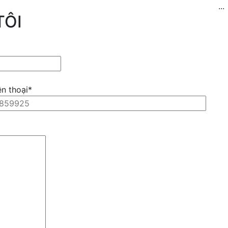
...
TÔI
ện thoại*