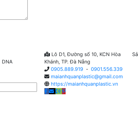
Lô D1, Đường số 10, KCN Hòa
Sả
N DNA
Khánh, TP. Đà Nẵng
0905.889.919
-
0901.556.339
maianhquanplastic@gmail.com
https://maianhquanplastic.vn