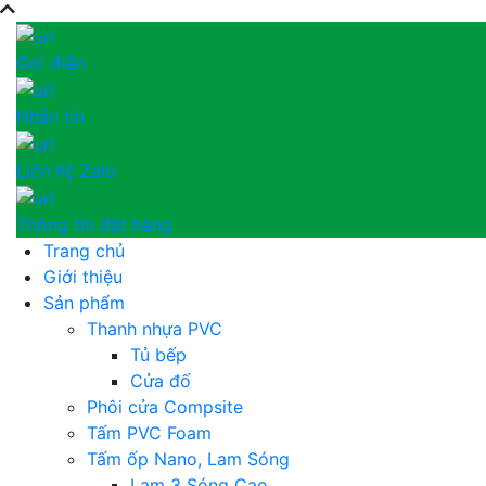
Gọi điện
Nhắn tin
Liên hệ Zalo
Thông tin đặt hàng
Trang chủ
Giới thiệu
Sản phẩm
Thanh nhựa PVC
Tủ bếp
Cửa đố
Phôi cửa Compsite
Tấm PVC Foam
Tấm ốp Nano, Lam Sóng
Lam 3 Sóng Cao