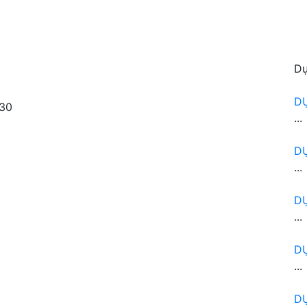
Dự
D
30
...
D
...
D
...
D
...
DỰ